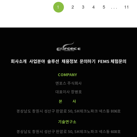
1
2
3
4
5
. . .
11
회사소개
사업분야
솔루션
채용정보
문의하기
FEMS 체험문의
COMPANY
엔포스 주식회사
대표이사 장병호
본 사
경상남도 창원시 성산구 완암로 50, SK테크노파크 넥스동 806호
기술연구소
경상남도 창원시 성산구 완암로 50, SK테크노파크 넥스동 608호