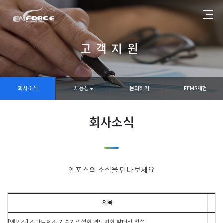
ENFORCE
고객지원
회사소식
채용정보
문의하기
FEMS체험
회사소식
엔포스의 소식을 만나보세요
제목
[엔포스] 스마트제조 기술기업협회 경남지회 발대식 참석
2026